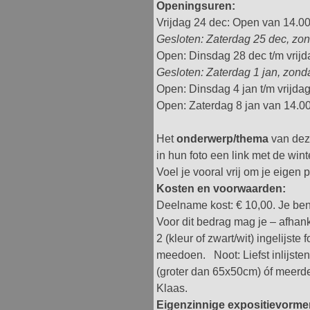
Openingsuren:
Vrijdag 24 dec: Open van 14.00
Gesloten: Zaterdag 25 dec, zo
Open: Dinsdag 28 dec t/m vrijd
Gesloten: Zaterdag 1 jan, zond
Open: Dinsdag 4 jan t/m vrijdag
Open: Zaterdag 8 jan van 14.00 
Het
onderwerp/thema
van deze
in hun foto een link met de win
Voel je vooral vrij om je eigen 
Kosten en voorwaarden:
Deelname kost: € 10,00. Je be
Voor dit bedrag mag je – afhan
2 (kleur of zwart/wit) ingelijste
meedoen. Noot: Liefst inlijsten
(groter dan 65x50cm) óf meerder
Klaas.
Eigenzinnige expositievormen