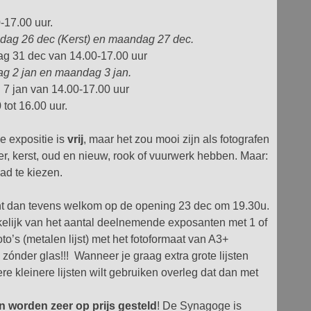
-17.00 uur.
ndag 26 dec (Kerst) en maandag 27 dec.
ag 31 dec van 14.00-17.00 uur
ag 2 jan en maandag 3 jan.
 7 jan van 14.00-17.00 uur
tot 16.00 uur.
 expositie is
vrij
, maar het zou mooi zijn als fotografen
ter, kerst, oud en nieuw, rook of vuurwerk hebben. Maar:
pad te kiezen.
nt dan tevens welkom op de opening 23 dec om 19.30u.
kelijk van het aantal deelnemende exposanten met 1 of
 foto’s (metalen lijst) met het fotoformaat van A3+
 zónder glas!!! Wanneer je graag extra grote lijsten
e kleinere lijsten wilt gebruiken overleg dat dan met
 worden zeer op prijs gesteld
! De Synagoge is