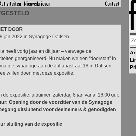
Activiteiten
Nieuwsbrieven
Contact
ITGESTELD
IET DOOR
 8 jan 2022 in Synagoge Dalfsen
Zo
na
a heeft vorig jaar en dit jaar – vanwege de
Ar
teiten georganiseerd. Nu maken we een “doorstart” in
Li
rmalige synagoge aan de Julianastraat 18 in Dalfsen.
Pr
e willen doen met deze expositie.
de expositie; uitruimen zaterdag 8 jan vanaf 16.00 uur.
ur: Opening door de voorzitter van de Synagoge
Toegang uitsluitend voor deelnemers & genodigden
ur sluiting van de expositie