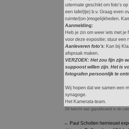
uitermate geschikt om foto’s op
een tafel(tje) b.v. Graag even 
ruimte/(on-)mogelijkheden. Kam
Aanmelding:
Heb je zin om weer iets met je 
voor deze expositie; stuur een 
Aanleveren foto’s
: Kan bij Kl
afspraak maken.
VERZOEK: Het zou fijn zijn 
suppoost willen zijn. Het is 
fotografen persoonlijk te on
Wij hopen dat we samen een mo
synagoge.
Het Kamerata-team.
Dit bericht was gepubliceerd in de ca
Berichtnavigatie
←
Paul Scholten hernieuwt exp