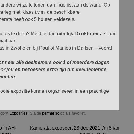
 andere wijze te tonen dan ingelijst aan de wand! Op
overleg met Klaas i.v.m. de beschikbare
erata heeft ook 5 houten veldezels.
foto’s te doen? Meld je dan
uiterlijk 15 oktober
a.s. aan
mail aan
aas in Zwolle en bij Paul of Marlies in Dalfsen – vooraf
wanneer alle deelnemers ook 1 of meerdere dagen
voor jou en bezoekers extra fijn om deelnemende
tmoeten!
oie expositie kunnen organiseren in een prachtige
tegory
Exposities
. Sla de
permalink
op als favoriet.
o in AH-
Kamerata exposeert 23 dec 2021 t/m 8 jan