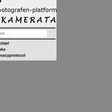
ek
ar:
chief
nks
ivacyprotocol