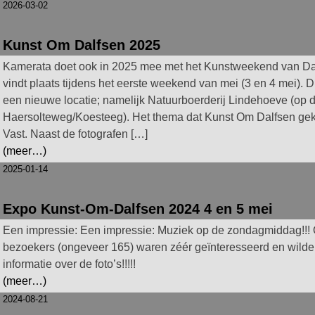
2026-03-02
Kunst Om Dalfsen 2025
Kamerata doet ook in 2025 mee met het Kunstweekend van Da
vindt plaats tijdens het eerste weekend van mei (3 en 4 mei). D
een nieuwe locatie; namelijk Natuurboerderij Lindehoeve (op 
Haersolteweg/Koesteeg). Het thema dat Kunst Om Dalfsen geko
Vast. Naast de fotografen […]
(meer…)
2025-01-14
Expo Kunst-Om-Dalfsen 2024 4 en 5 mei
Een impressie: Een impressie: Muziek op de zondagmiddag!!!
bezoekers (ongeveer 165) waren zéér geïnteresseerd en wild
informatie over de foto’s!!!!!
(meer…)
2024-08-21