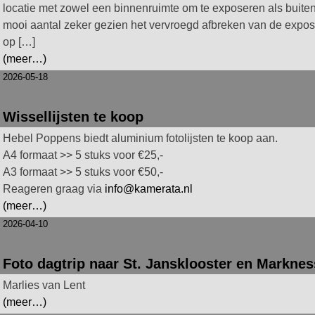
locatie met zowel een binnenruimte om te exposeren als buiten
mooi aantal zeker gezien het vervroegd afbreken van de expo
op […]
(meer…)
2026-05-18
Wissellijsten te koop
Hebel Poppens biedt aluminium fotolijsten te koop aan.
A4 formaat >> 5 stuks voor €25,-
A3 formaat >> 5 stuks voor €50,-
Reageren graag via
info@kamerata.nl
(meer…)
2026-04-10
Foto dagtrip naar St. Jansklooster en Markne
Marlies van Lent
(meer…)