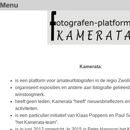
Menu
Spring
naar
inhoud
Kamerata
:
is een platform voor amateurfotografen in de regio Zwoll
organiseert exposities en andere aan fotografie geliëerd
winstoogmerk.
heeft geen leden; Kamerata “heeft” nieuwsbrieflezers 
activiteiten.
is een particulier initiatief van Klaas Poppens en Paul 
“het Kamerata-team”.
is in juni 2012 opgericht. In 2015 is Peter Hansson he