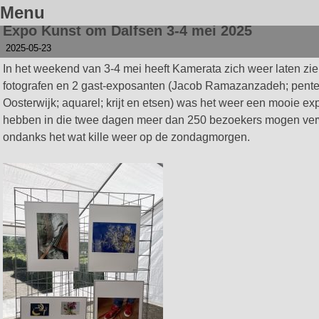
Menu
Expo Kunst om Dalfsen 3-4 mei 2025
Spring
2025-05-23
naar
inhoud
In het weekend van 3-4 mei heeft Kamerata zich weer laten zie
fotografen en 2 gast-exposanten (Jacob Ramazanzadeh; pente
Oosterwijk; aquarel; krijt en etsen) was het weer een mooie e
hebben in die twee dagen meer dan 250 bezoekers mogen ve
ondanks het wat kille weer op de zondagmorgen.