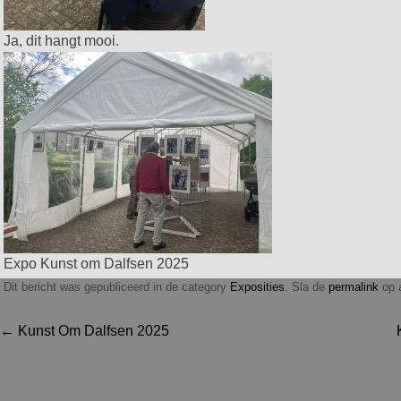
Ja, dit hangt mooi.
Expo Kunst om Dalfsen 2025
Dit bericht was gepubliceerd in de category
Exposities
. Sla de
permalink
op a
Berichtnavigatie
←
Kunst Om Dalfsen 2025