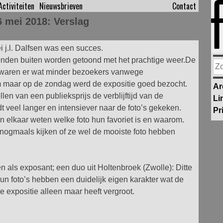
Activiteiten
Nieuwsbrieven
Contact
 mei 2018: Verslag
j.l. Dalfsen was een succes.
onden buiten worden getoond met het prachtige weer.
De
Zo
) waren er wat minder bezoekers vanwege
na
om maar op de zondag werd de expositie goed bezocht.
Ar
len van een publieksprijs de verblijftijd van de
Li
dt veel langer en intensiever naar de foto’s gekeken.
Pr
 elkaar weten welke foto hun favoriet is en waarom.
nogmaals kijken of ze wel de mooiste foto hebben
n als exposant; een duo uit Holtenbroek (Zwolle): Ditte
 foto’s hebben een duidelijk eigen karakter wat de
ze expositie alleen maar heeft vergroot.