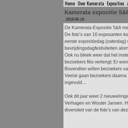
Home
Over Kamerata
Exposities
Spring
naar
Kamerata expositie 5&6
inhoud
2018-05-19
De Kamerata-Expositie 5&6 mei 
De foto’s van 10 exposanten k
eerste expositiedag (zaterdag
bevrijdingsdagfestiviteiten al
Ook nu bleek weer dat het instel
bezoekers fiks
verlengt: Er wor
Bovendien willen bezoekers van
Veelal gaan bezoekers daarna 
ingevuld…
Ook dit jaar weer 2 nieuwelinge
Verhagen en Wouter Jansen. Hun
diversiteit van de foto’s van de