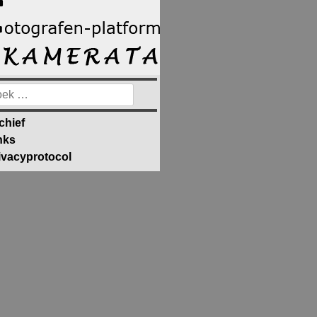
ek
ar:
chief
nks
ivacyprotocol