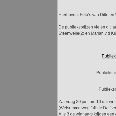
Hierboven: Foto’s van Ditte en
De publieksprijzen vielen dit j
Steenwelle(2) en Marjan v d Kui
Publiek
Publiekspri
Publieksp
Zaterdag 30 juni om 10 uur word
(Welsummerweg 14b te Dalfsen)
Alle 3 de winnaars krijgen een 