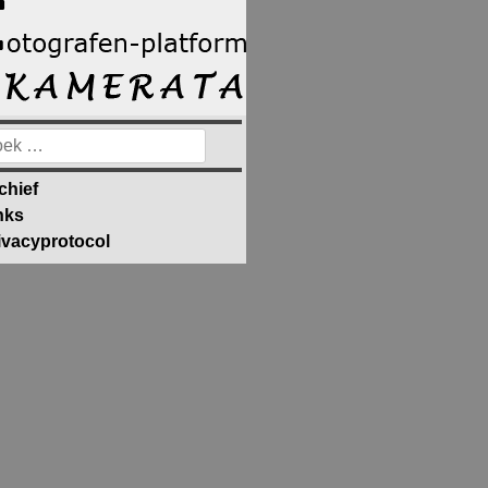
ek
ar:
chief
nks
ivacyprotocol