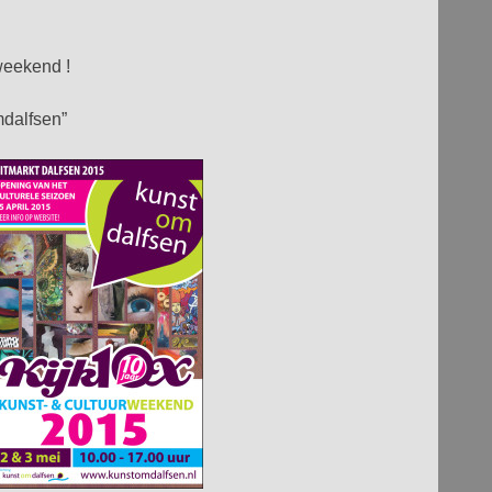
weekend !
mdalfsen”