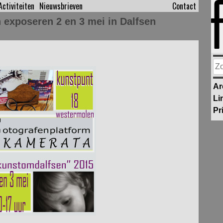
Activiteiten
Nieuwsbrieven
Contact
 exposeren 2 en 3 mei in Dalfsen
Zo
na
Ar
Li
Pr