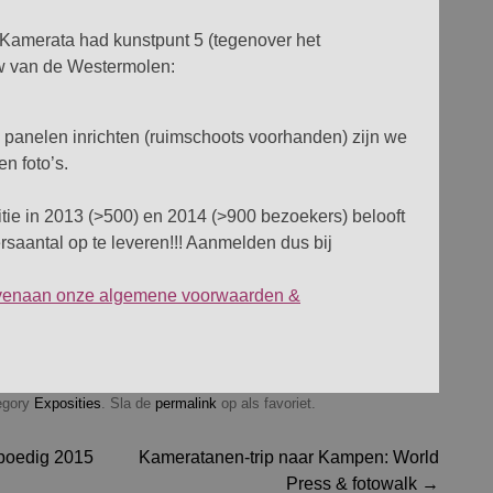
 Kamerata had kunstpunt 5 (tegenover het
w van de Westermolen:
panelen inrichten (ruimschoots voorhanden) zijn we
en foto’s.
ie in 2013 (>500) en 2014 (>900 bezoekers) belooft
saantal op te leveren!!! Aanmelden dus bij
bovenaan onze algemene voorwaarden &
tegory
Exposities
. Sla de
permalink
op als favoriet.
poedig 2015
Kameratanen-trip naar Kampen: World
Press & fotowalk
→