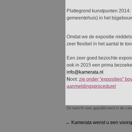
Plattegrond kunstpunten 2014:
gemeentehuis) in het bijgebou
Omdat we de expositie middels 
zeer flexibel in het aantal te ton
Een zeer goed bezochte exposit
ook in 2015 een prima bezoeker
info@kamerata.nl
N
oot:
zie onder “exposities” 
aanmeldingsprocedure!
Dit bericht was gepubliceerd in de ca
Berichtnavigatie
←
Kamerata wenst u een voors