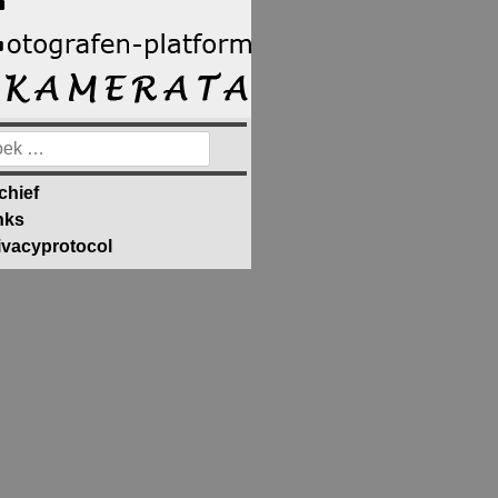
ek
ar:
chief
nks
ivacyprotocol