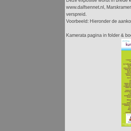
Deze expositie wordt in brede 
www.dalfsennet.nl, Marskramer 
verspreid.
Voorbeeld: Hieronder de aanko
Kamerata pagina in folder & b