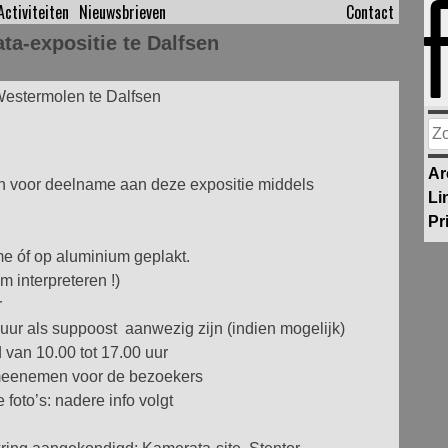
Activiteiten
Nieuwsbrieven
Contact
ta-expositie te Dalfsen
 Westermolen te Dalfsen
Zo
na
Ar
n voor deelname aan deze expositie
middels
Li
Pr
me óf op aluminium geplakt.
m interpreteren !)
r
uur als suppoost aanwezig zijn (indien mogelijk)
van 10.00 tot 17.00 uur
 meenemen voor de bezoekers
foto’s: nadere info volgt