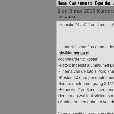
Home
Over Kamerata
Exposities
Spring
naar
2 en 3 mei 2015 Kamera
inhoud
2015-01-24
Expositie “KIJK” 2 en 3 mei in
U
kunt zich vanaf nu aanmelde
info@kamerata.nl
Voorwaarden & kosten:
>Foto’s ingelijst aluminium-fra
>Thema van de foto’s: “kijk” (rui
>Kosten 10 euro per deelneme
>Iedere deelnemer graag 3 1/2 
>Expositie 2 en 3 mei geopend 
>Ieder mag wat leuks/lekkers
>Aanleveren en ophalen van de 